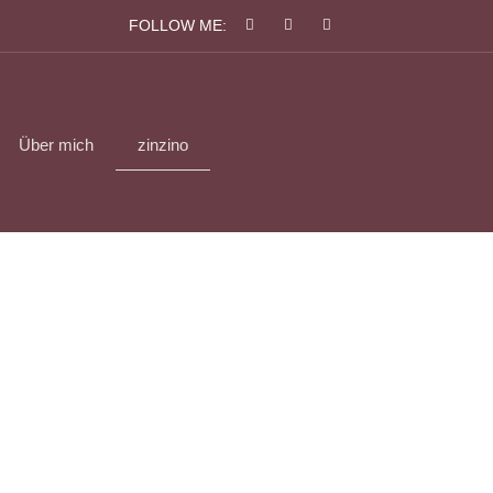
FOLLOW ME:
Über mich
zinzino